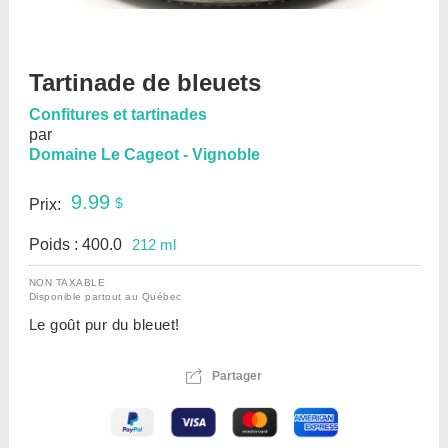
Tartinade de bleuets
Confitures et tartinades
par
Domaine Le Cageot - Vignoble
9.99
$
Prix:
Poids : 400.0
212 ml
NON TAXABLE
Disponible partout au Québec
Le goût pur du bleuet!

Partager