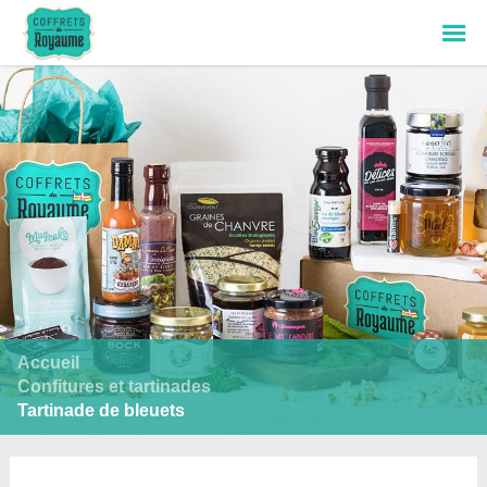
Voir mon panier
Find results in
French
Accueil
Please search something! :)
Confitures et tartinades
Tartinade de bleuets