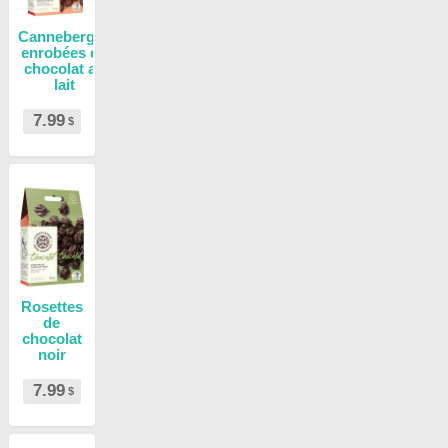
Canneberges
enrobées de
chocolat au
lait
7.99
$
Rosettes
de
chocolat
noir
7.99
$