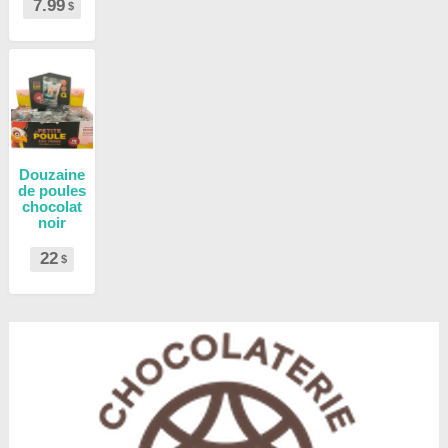
7.99
$
Douzaine
de poules
chocolat
noir
22
$