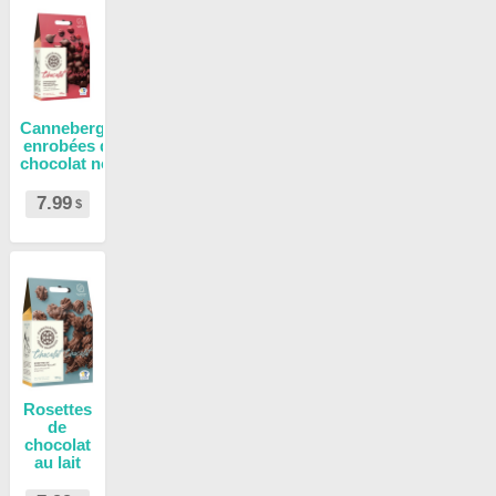
Canneberges
enrobées de
chocolat noir
7.99
$
Rosettes
de
chocolat
au lait