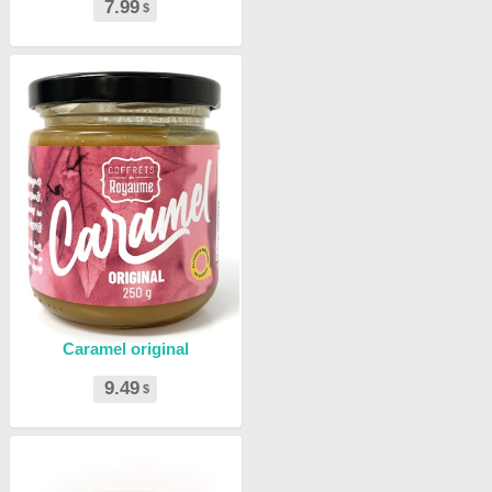
7.99
$
Caramel original
9.49
$