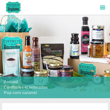
Voir mon panier
Find results in
French
Accueil
Please search something! :)
Confitures et tartinades
Pop corn caramel