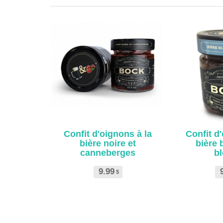
Confit d'oignons à la
Confit d
bière noire et
bière 
canneberges
bl
9.99
$