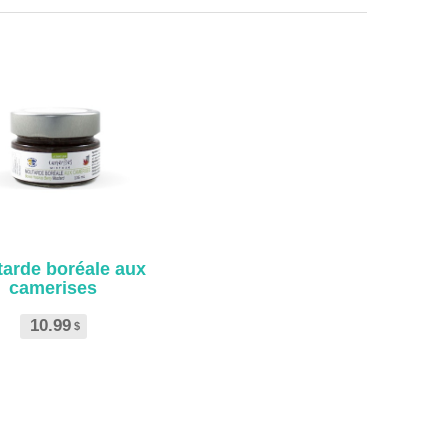
arde boréale aux
camerises
10.99
$