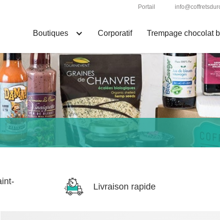
Portail
info@coffretsd
Boutiques
Corporatif
Trempage chocolat ba
int-
Livraison rapide