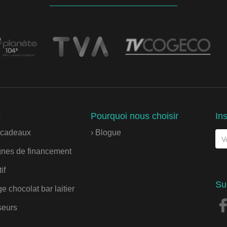
s
Pourquoi nous choisir
Ins
s cadeaux
› Blogue
nes de financement
if
Su
e chocolat bar laitier
seurs