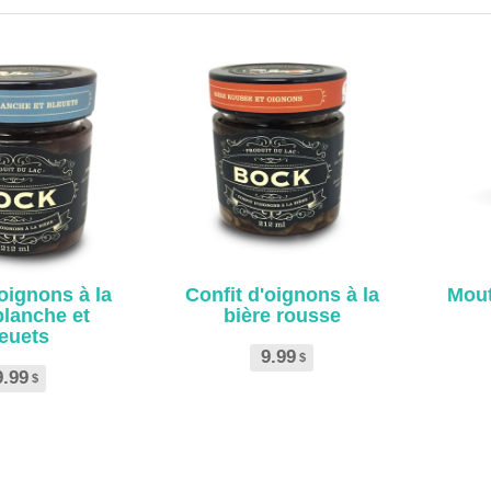
'oignons à la
Confit d'oignons à la
Mout
blanche et
bière rousse
euets
9.99
$
9.99
$