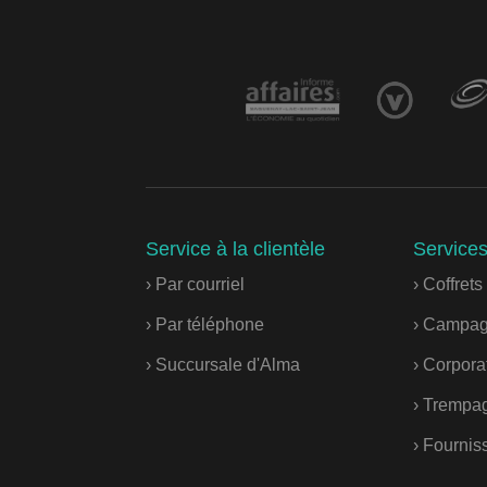
Service à la clientèle
Service
› Par courriel
› Coffret
› Par téléphone
› Campag
› Succursale d'Alma
› Corporat
› Trempag
› Fournis