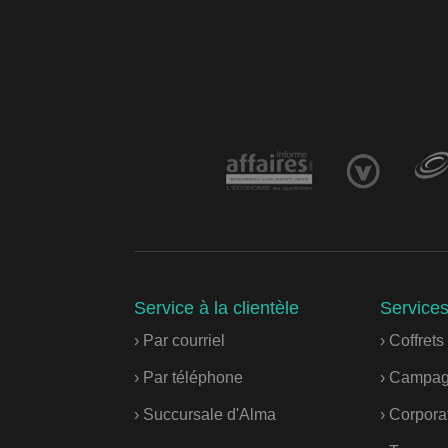
Service à la clientèle
Service
› Par courriel
› Coffret
› Par téléphone
› Campag
› Succursale d'Alma
› Corporat