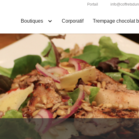
Portail
info@coffretsd
Boutiques
Corporatif
Trempage chocolat ba
Please search something! :)