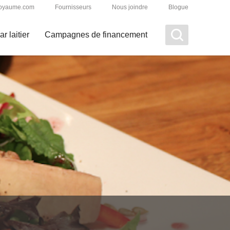
uroyaume.com
Fournisseurs
Nous joindre
Blogue
r laitier
Campagnes de financement
Find results in
French